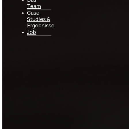
Über EYL
Team
Case Studies & Ergebnisse
Case
Jobs
Studies &
Ergebnisse
KONTAKT
Job
+971 54 341 1273
hello@eyl-marketing.de